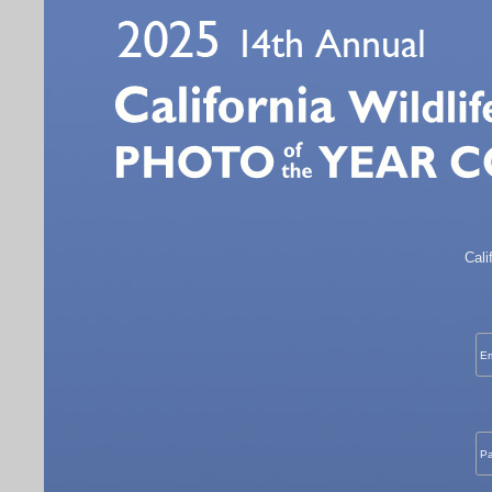
Cali
Em
Pa